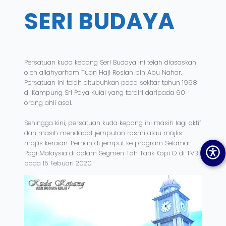
SERI BUDAYA
Persatuan kuda kepang Seri Budaya ini telah diasaskan
oleh allahyarham Tuan Haji Roslan bin Abu Nahar.
Persatuan ini telah ditubuhkan pada sekitar tahun 1968
di Kampung Sri Paya Kulai yang terdiri daripada 60
orang ahli asal.
Sehingga kini, persatuan kuda kepang ini masih lagi aktif
dan masih mendapat jemputan rasmi atau majlis-
majlis keraian. Pernah di jemput ke program Selamat
Pagi Malaysia di dalam Segmen Tah Tarik Kopi O di TV3
pada 15 Febuari 2020