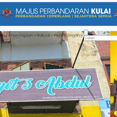
PKU
Perniagaan
Rakyat
Pelancongan