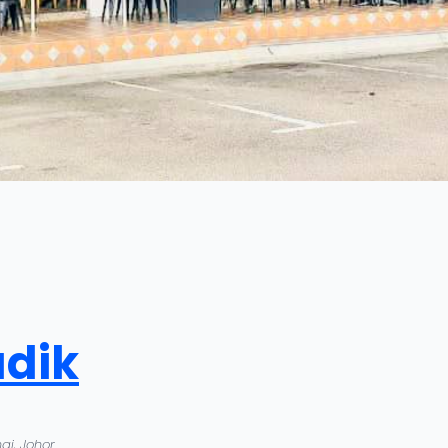
adik
ai, Johor.