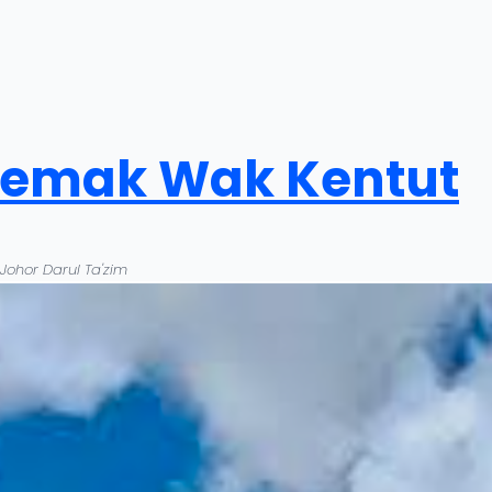
 Lemak Wak Kentut
 Johor Darul Ta'zim