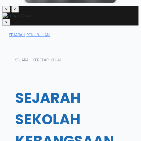
×
<
>
SEJARAH
PENUBUHAN
SEJARAH KERETAPI KULAI
SEJARAH
SEKOLAH
KEBANGSAAN