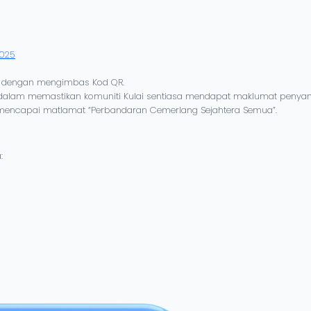
2025
25 dengan mengimbas Kod QR.
g dalam memastikan komuniti Kulai sentiasa mendapat maklumat penya
i mencapai matlamat “Perbandaran Cemerlang Sejahtera Semua”.
: