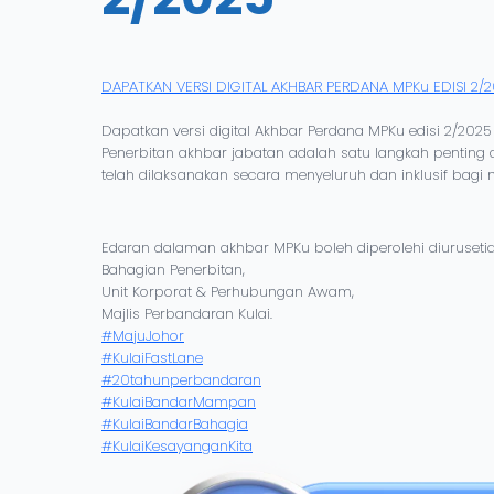
DAPATKAN VERSI DIGITAL AKHBAR PERDANA MPKu EDISI 2/
Dapatkan versi digital Akhbar Perdana MPKu edisi 2/20
Penerbitan akhbar jabatan adalah satu langkah pentin
telah dilaksanakan secara menyeluruh dan inklusif bag
Edaran dalaman akhbar MPKu boleh diperolehi diurusetia
Bahagian Penerbitan,
Unit Korporat & Perhubungan Awam,
Majlis Perbandaran Kulai.
#MajuJohor
#KulaiFastLane
#20tahunperbandaran
#KulaiBandarMampan
#KulaiBandarBahagia
#KulaiKesayanganKita