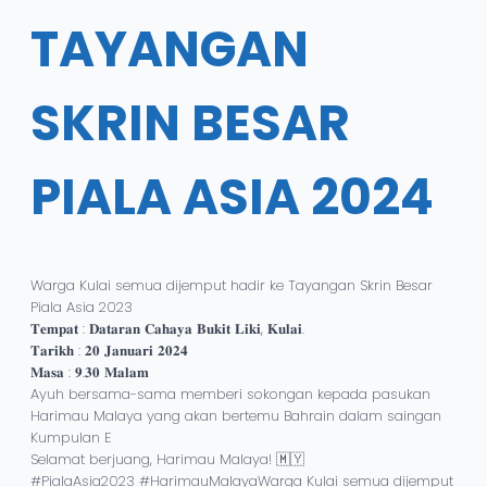
TAYANGAN
SKRIN BESAR
PIALA ASIA 2024
Warga Kulai semua dijemput hadir ke Tayangan Skrin Besar
Piala Asia 2023
𝐓𝐞𝐦𝐩𝐚𝐭 : 𝐃𝐚𝐭𝐚𝐫𝐚𝐧 𝐂𝐚𝐡𝐚𝐲𝐚 𝐁𝐮𝐤𝐢𝐭 𝐋𝐢𝐤𝐢, 𝐊𝐮𝐥𝐚𝐢.
𝐓𝐚𝐫𝐢𝐤𝐡 : 𝟐𝟎 𝐉𝐚𝐧𝐮𝐚𝐫𝐢 𝟐𝟎𝟐𝟒
𝐌𝐚𝐬𝐚 : 𝟗.𝟑𝟎 𝐌𝐚𝐥𝐚𝐦
Ayuh bersama-sama memberi sokongan kepada pasukan
Harimau Malaya yang akan bertemu Bahrain dalam saingan
Kumpulan E
Selamat berjuang, Harimau Malaya! 🇲🇾
#PialaAsia2023 #HarimauMalayaWarga Kulai semua dijemput