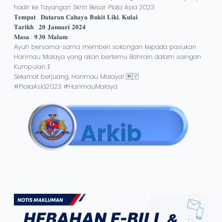
hadir ke Tayangan Skrin Besar Piala Asia 2023
𝐓𝐞𝐦𝐩𝐚𝐭 : 𝐃𝐚𝐭𝐚𝐫𝐚𝐧 𝐂𝐚𝐡𝐚𝐲𝐚 𝐁𝐮𝐤𝐢𝐭 𝐋𝐢𝐤𝐢, 𝐊𝐮𝐥𝐚𝐢.
𝐓𝐚𝐫𝐢𝐤𝐡 : 𝟐𝟎 𝐉𝐚𝐧𝐮𝐚𝐫𝐢 𝟐𝟎𝟐𝟒
𝐌𝐚𝐬𝐚 : 𝟗.𝟑𝟎 𝐌𝐚𝐥𝐚𝐦
Ayuh bersama-sama memberi sokongan kepada pasukan
Harimau Malaya yang akan bertemu Bahrain dalam saingan
Kumpulan E
Selamat berjuang, Harimau Malaya! 🇲🇾
#PialaAsia2023 #HarimauMalaya
Arkib