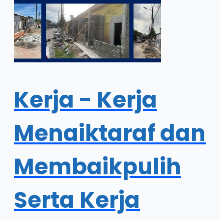
Kerja - Kerja
Menaiktaraf dan
Membaikpulih
Serta Kerja